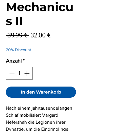
Mechanicu
s II
Standardpreis
Sale-
 39,99 € 
32,00 €
Preis
20% Discount
Anzahl
*
In den Warenkorb
Nach einem jahrtausendelangen
Schlaf mobilisiert Vargard
Nefershah die Legionen ihrer
Dynastie, um die Eindringlinge