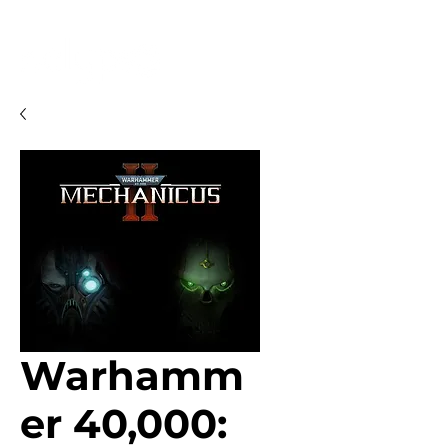
Warhamm
er 40,000: