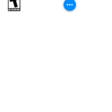
i5-9600k oder AMD Ryzen 5 3600
Arbeitsspeicher:
16 GB
Grafik:
NVIDIA GeForce RTX 2070
(8GB) oder AMD Radeon RX-6600
Blood
XT (8GB)
Violence
Speicherplatz:
25 GB