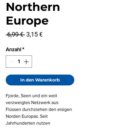
Northern
Europe
Standardpreis
Sale-
 6,99 € 
3,15 €
Preis
Anzahl
*
In den Warenkorb
Fjorde, Seen und ein weit
verzweigtes Netzwerk aus
Flüssen durchziehen den eisigen
Norden Europas. Seit
Jahrhunderten nutzen