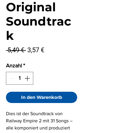
Original
Soundtrac
k
Standardpreis
Sale-
 5,49 € 
3,57 €
Preis
Anzahl
*
In den Warenkorb
Dies ist der Soundtrack von
Railway Empire 2 mit 31 Songs –
alle komponiert und produziert