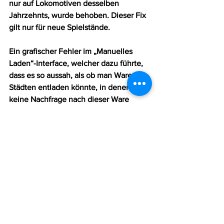
nur auf Lokomotiven desselben 
Jahrzehnts, wurde behoben. Dieser Fix 
gilt nur für neue Spielstände.
Ein grafischer Fehler im „Manuelles 
Laden“-Interface, welcher dazu führte, 
dass es so aussah, als ob man Waren in 
Städten entladen könnte, in denen 
keine Nachfrage nach dieser Ware 
bestand, wurde behoben.
Ein Fehler mit manuellen Signalen, 
welcher dazu führte, dass Züge den 
nächsten möglichen Halt nicht korrekt 
erkannten, wurde behoben.
Ein Fehler, welcher dazu führte, dass 
der Kühlwagen auf der Europakarte 
immer freigeschaltet war, wurde 