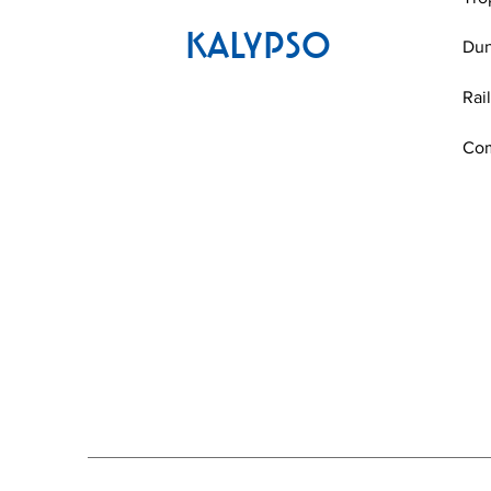
KALYPSO
Du
Rai
Co